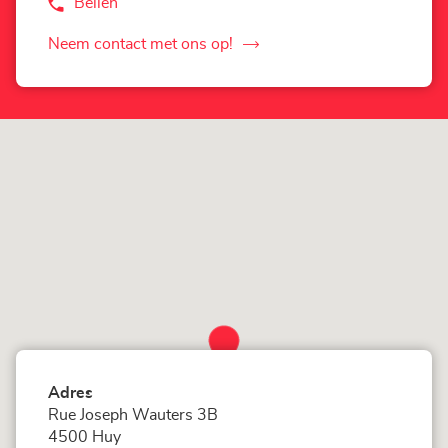
Bellen
de
Agentschap
Corner
Neem contact met ons op!
de
Loxam
-
Agentschap
Hubo
Corner
Huy
Loxam
-
Hubo
Huy
Adres
Rue Joseph Wauters 3B
4500 Huy