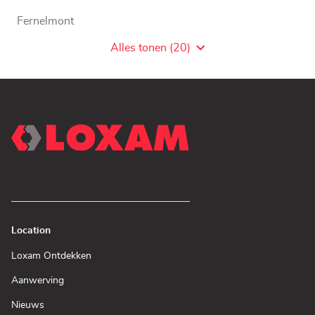
Fernelmont
Flémalle
Alles tonen (20)
Agentschaps
van
LOXAM
WW
Location
(Open
Loxam Ontdekken
in
een
(Open
Aanwerving
nieuw
in
venster)
een
(Open
Nieuws
nieuw
in