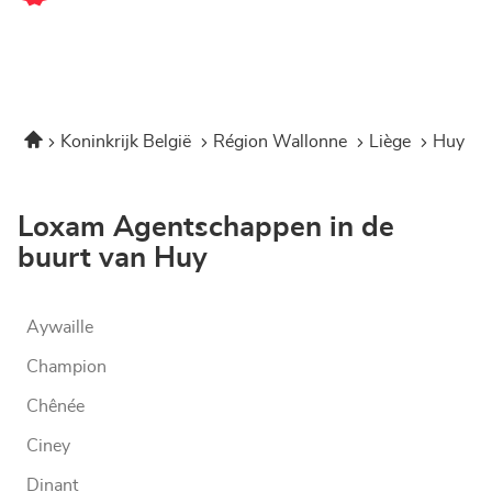
Corner
Loxam
-
Hubo
Huy
Home
Koninkrijk België
Région Wallonne
Liège
Huy
Loxam Agentschappen in de
buurt van Huy
Aywaille
Champion
Chênée
Ciney
Dinant