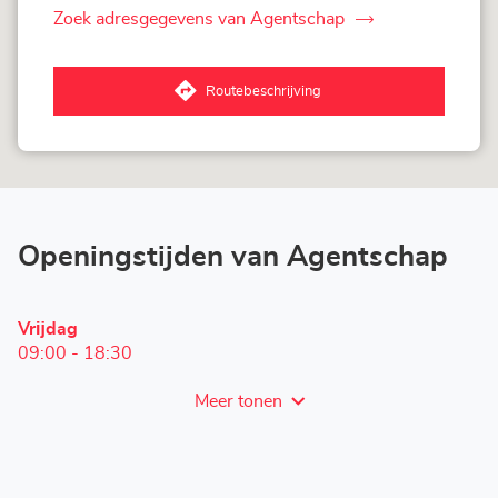
Zoek adresgegevens van Agentschap
van
Corner
Loxam
-
Routebeschrijving
Hubo
naar
Huy
Agentschap
Corner
Loxam
-
Hubo
Huy
Openingstijden van Agentschap
Openingstijden
Vrĳdag
vandaag
09:00
-
18:30
Meer tonen
en
openingstijden
van
Corner
Loxam
-