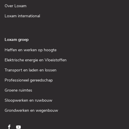
venster)
een
(Open
Over Loxam
nieuw
in
venster)
een
(Open
Loxam international
nieuw
in
venster)
een
nieuw
venster)
Loxam groep
(Open
Heffen en werken op hoogte
in
een
(Open
Elektrische energie en Vloeistoffen
nieuw
in
venster)
een
(Open
Transport en laden en lossen
nieuw
in
venster)
een
(Open
Professioneel gereedschap
nieuw
in
venster)
een
(Open
Groene ruimtes
nieuw
in
venster)
een
(Open
Sloopwerken en ruwbouw
nieuw
in
venster)
een
(Open
Grondwerken en wegenbouw
nieuw
in
venster)
een
nieuw
venster)