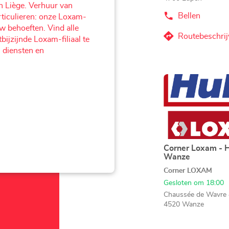
n Liège. Verhuur van
Bellen
rticulieren: onze Loxam-
de
Agentschap
w behoeften. Vind alle
Corner
Routebeschrij
bijzijnde Loxam-filiaal te
naar
Loxam
 diensten en
-
Agentschap
Hubo
Corner
Eupen
Loxam
Druk
-
op
Hubo
de
Eupen
ENTER
toets
voor
meer
Corner Loxam - 
Agentschap:
Wanze
informatie
Corner LOXAM
Gesloten om 18:00
Chaussée de Wavre 
4520 Wanze
Bellen
de