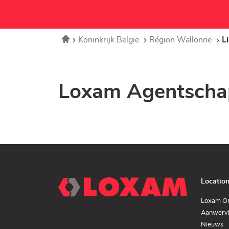
Home
Koninkrijk België
Région Wallonne
L
Loxam Agentschap
Locatio
Loxam O
Aanwerv
(
Nieuws