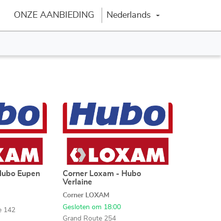
ONZE AANBIEDING
Nederlands
Verander van taal
Druk
Meer
Meer
op
opties
opties
de
ENTER
toets
voor
meer
Hubo Eupen
Corner Loxam - Hubo
Agentschap:
Verlaine
informatie
Corner LOXAM
Gesloten om 18:00
e 142
Grand Route 254