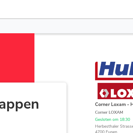
Druk
op
de
ENTER
toets
voor
happen
meer
Corner Loxam - 
Agentschap:
informatie
Corner LOXAM
Gesloten om 18:30
Herbesthaler Strass
4700 Eupen