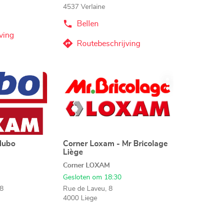
4537 Verlaine
Bellen
de
Agentschap
ving
Corner
Routebeschrijving
naar
Loxam
-
Agentschap
Hubo
Corner
Verlaine
Druk
Loxam
Meer
Meer
op
-
opties
opties
de
Hubo
ENTER
Verlaine
toets
voor
meer
Hubo
Corner Loxam - Mr Bricolage
Agentschap:
Liège
informatie
Corner LOXAM
Gesloten om 18:30
8
Rue de Laveu, 8
4000 Liege
Bellen
de