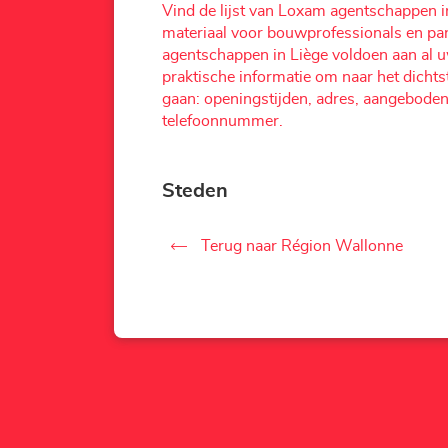
Vind de lijst van Loxam agentschappen i
materiaal voor bouwprofessionals en pa
agentschappen in Liège voldoen aan al u
praktische informatie om naar het dichtst
gaan: openingstijden, adres, aangeboden
telefoonnummer.
Steden
Terug naar Région Wallonne