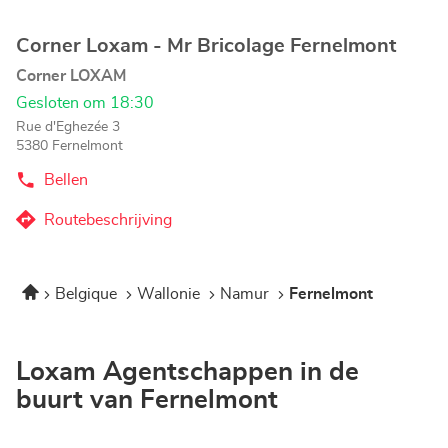
Corner Loxam - Mr Bricolage Fernelmont
Agentschap:
Corner LOXAM
Gesloten om 18:30
Rue d'Eghezée 3
5380 Fernelmont
Bellen
de
Agentschap
Corner
Routebeschrijving
naar
Loxam
-
Agentschap
Mr
Corner
Bricolage
Home
Belgique
Wallonie
Namur
Fernelmont
Loxam
Fernelmont
-
Mr
Bricolage
Loxam Agentschappen in de
Fernelmont
buurt van Fernelmont