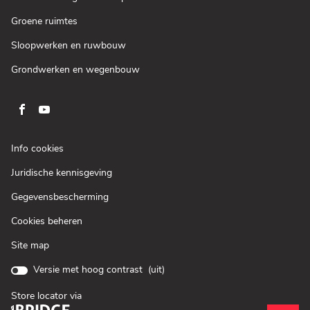
nieuw
in
venster)
een
(Open
Groene ruimtes
nieuw
in
venster)
een
(Open
Sloopwerken en ruwbouw
nieuw
in
venster)
een
(Open
Grondwerken en wegenbouw
nieuw
in
venster)
een
nieuw
venster)
Ga
Ga
naar
naar
pagina
pagina
(Open
Info cookies
facebook
youtube
in
(Open
Juridische kennisgeving
een
van
van
in
nieuw
Loxam
Loxam
(Open
Gegevensbescherming
een
venster)
in
nieuw
Cookies beheren
een
venster)
nieuw
Site map
venster)
Versie met hoog contrast (
uit
)
Store locator via
(Open