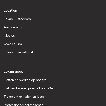
Location
(Open
Loxam Ontdekken
in
een
(Open
Aanwerving
nieuw
in
venster)
een
(Open
Nieuws
nieuw
in
venster)
een
(Open
Over Loxam
nieuw
in
venster)
een
(Open
Loxam international
nieuw
in
venster)
een
nieuw
venster)
Loxam groep
(Open
Heffen en werken op hoogte
in
een
(Open
Elektrische energie en Vloeistoffen
nieuw
in
venster)
een
(Open
Transport en laden en lossen
nieuw
in
venster)
een
(Open
Professioneel gereedschap