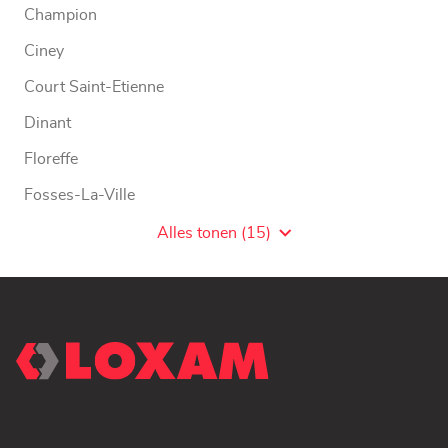
Champion
Ciney
Court Saint-Etienne
Dinant
Floreffe
Fosses-La-Ville
Gembloux
Alles tonen (15)
Agentschaps
van
LOXAM
WW