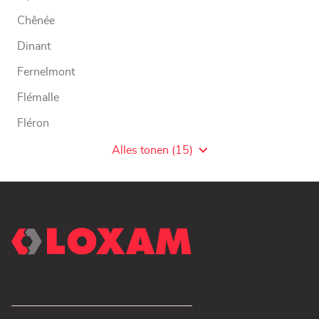
Chênée
Dinant
Fernelmont
Flémalle
Fléron
Grâce Hollogne
Alles tonen (15)
Agentschaps
van
LOXAM
WW