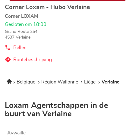
Corner Loxam - Hubo Verlaine
Agentschap:
Corner LOXAM
Gesloten om 18:00
Grand Route 254
4537 Verlaine
Bellen
de
Agentschap
Corner
Routebeschrijving
naar
Loxam
-
Agentschap
Hubo
Corner
Verlaine
Home
Belgique
Région Wallonne
Liège
Verlaine
Loxam
-
Hubo
Verlaine
Loxam Agentschappen in de
buurt van Verlaine
Aywaille