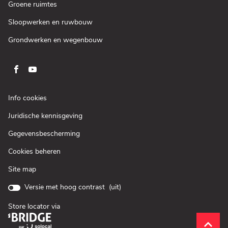
venster)
een
(Open
Groene ruimtes
nieuw
in
venster)
een
(Open
Sloopwerken en ruwbouw
nieuw
in
venster)
een
(Open
Grondwerken en wegenbouw
nieuw
in
venster)
een
nieuw
venster)
Ga
Ga
naar
naar
pagina
pagina
(Open
Info cookies
facebook
youtube
in
(Open
Juridische kennisgeving
een
van
van
in
nieuw
Loxam
Loxam
(Open
Gegevensbescherming
een
venster)
in
nieuw
Cookies beheren
een
venster)
nieuw
Site map
venster)
Versie met hoog contrast (
uit
)
Store locator via
(Open
in
__brid
__brid