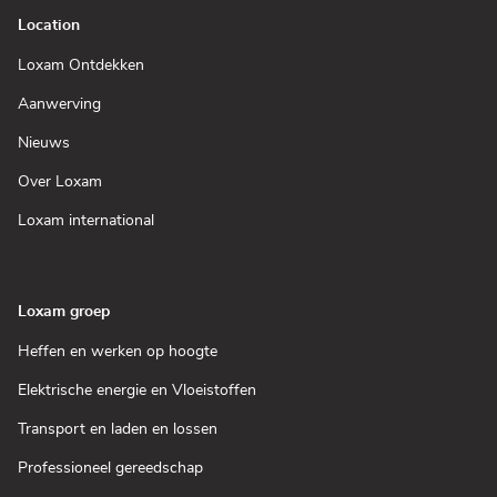
Location
(Open
Loxam Ontdekken
in
een
(Open
Aanwerving
nieuw
in
venster)
een
(Open
Nieuws
nieuw
in
venster)
een
(Open
Over Loxam
nieuw
in
venster)
een
(Open
Loxam international
nieuw
in
venster)
een
nieuw
venster)
Loxam groep
(Open
Heffen en werken op hoogte
in
een
(Open
Elektrische energie en Vloeistoffen
nieuw
in
venster)
een
(Open
Transport en laden en lossen
nieuw
in
venster)
een
(Open
Professioneel gereedschap
nieuw
in