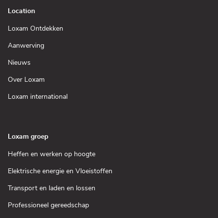
Location
(Open
Loxam Ontdekken
in
een
(Open
Aanwerving
nieuw
in
venster)
een
(Open
Nieuws
nieuw
in
venster)
een
(Open
Over Loxam
nieuw
in
venster)
een
(Open
Loxam international
nieuw
in
venster)
een
nieuw
venster)
Loxam groep
(Open
Heffen en werken op hoogte
in
een
(Open
Elektrische energie en Vloeistoffen
nieuw
in
venster)
een
(Open
Transport en laden en lossen
nieuw
in
venster)
een
(Open
Professioneel gereedschap
nieuw
in