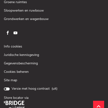
venster)
een
(Open
Groene ruimtes
nieuw
in
venster)
een
(Open
Sloopwerken en ruwbouw
nieuw
in
venster)
een
(Open
Grondwerken en wegenbouw
nieuw
in
venster)
een
nieuw
venster)
Ga
Ga
naar
naar
pagina
pagina
(Open
Info cookies
facebook
youtube
in
(Open
Juridische kennisgeving
een
van
van
in
nieuw
Loxam
Loxam
(Open
Gegevensbescherming
een
venster)
in
nieuw
Cookies beheren
een
venster)
nieuw
Site map
venster)
Versie met hoog contrast (
uit
)
Store locator via
(Open
in
__brid
__brid