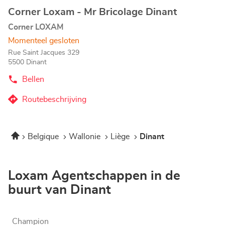
Corner Loxam - Mr Bricolage Dinant
Agentschap:
Corner LOXAM
Momenteel gesloten
Rue Saint Jacques 329
5500 Dinant
Bellen
de
Agentschap
Corner
Routebeschrijving
naar
Loxam
-
Agentschap
Mr
Corner
Bricolage
Home
Belgique
Wallonie
Liège
Dinant
Loxam
Dinant
-
Mr
Bricolage
Loxam Agentschappen in de
Dinant
buurt van Dinant
Champion