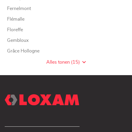
Fernelmont
Flémalle
Floreffe
Gembloux
Grâce Hollogne
Hognoul
Alles tonen (15)
Agentschaps
van
LOXAM
WW