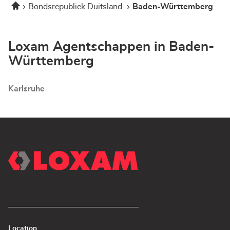
bei
Home
Bondsrepubliek Duitsland
Baden-Württemberg
Stuttgart
Bauhaus
-
Mietstation
bei
Loxam Agentschappen in Baden-
Bauhaus
Württemberg
Karlsruhe
Location