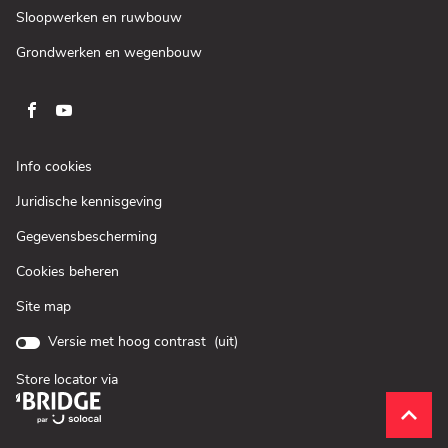
venster)
een
(Open
Sloopwerken en ruwbouw
nieuw
in
venster)
een
(Open
Grondwerken en wegenbouw
nieuw
in
venster)
een
nieuw
venster)
Ga
Ga
naar
naar
pagina
pagina
(Open
Info cookies
facebook
youtube
in
(Open
Juridische kennisgeving
een
van
van
in
nieuw
Loxam
Loxam
(Open
Gegevensbescherming
een
venster)
in
nieuw
Cookies beheren
een
venster)
nieuw
Site map
venster)
Versie met hoog contrast (
uit
)
Store locator via
(Open
in
__brid
__brid
een