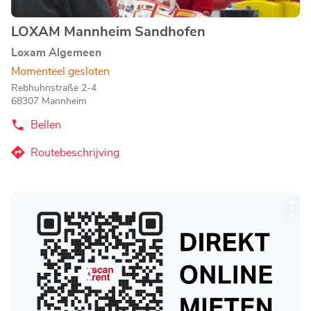
LOXAM Mannheim Sandhofen
Agentschap:
Loxam Algemeen
Momenteel gesloten
Rebhuhnstraße 2-4
68307 Mannheim
Bellen
de
Agentschap
LOXAM
Routebeschrijving
naar
Mannheim
Sandhofen
Agentschap
LOXAM
Druk
Mannheim
Mee
op
Sandhofen
opti
de
ENTER
toets
voor
meer
informatie