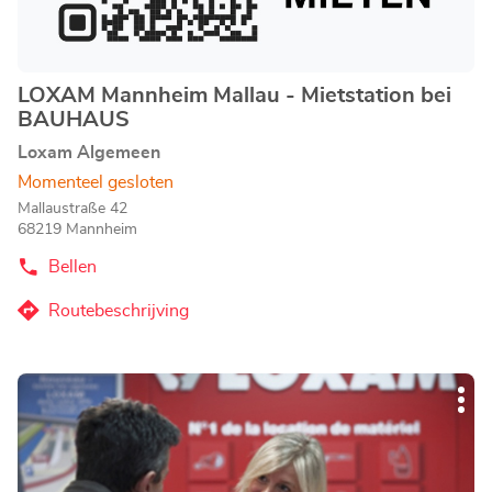
LOXAM Mannheim Mallau - Mietstation bei
Agentschap:
BAUHAUS
Loxam Algemeen
Momenteel gesloten
Mallaustraße 42
68219 Mannheim
Bellen
de
Agentschap
LOXAM
Routebeschrijving
naar
Mannheim
Mallau
Agentschap
-
LOXAM
Mietstation
Druk
Mannheim
bei
Mee
op
BAUHAUS
Mallau
opti
de
-
ENTER
Mietstation
toets
bei