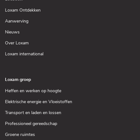
(Open
Loxam Ontdekken
in
een
(Open
Aanwerving
nieuw
in
venster)
een
(Open
Nieuws
nieuw
in
venster)
een
(Open
Over Loxam
nieuw
in
venster)
een
(Open
Loxam international
nieuw
in
venster)
een
nieuw
venster)
Loxam groep
(Open
Heffen en werken op hoogte
in
een
(Open
Elektrische energie en Vloeistoffen
nieuw
in
venster)
een
(Open
Transport en laden en lossen
nieuw
in
venster)
een
(Open
Professioneel gereedschap
nieuw
in
venster)
een
(Open
Groene ruimtes
nieuw
in