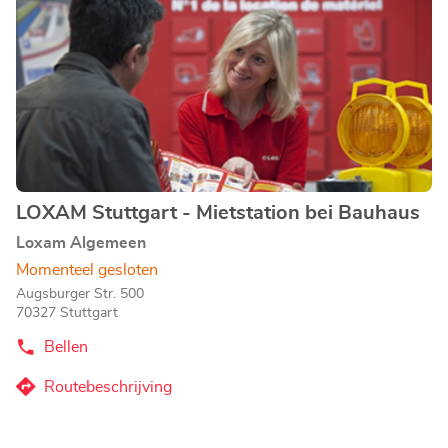
opti
de
Mietstation
ENTER
bei
toets
Bauhaus
voor
meer
informatie
LOXAM Stuttgart - Mietstation bei Bauhaus
Agentschap:
Loxam Algemeen
Momenteel gesloten
Augsburger Str. 500
70327 Stuttgart
Bellen
de
Agentschap
LOXAM
Routebeschrijving
naar
Stuttgart
-
Agentschap
Mietstation
LOXAM