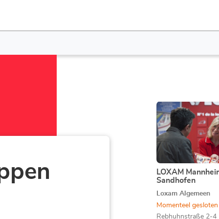
Druk
op
de
ENTER
toets
voor
ppen
meer
LOXAM Mannhei
Agentschap:
Sandhofen
informatie
Loxam Algemeen
Momenteel gesloten
Rebhuhnstraße 2-4