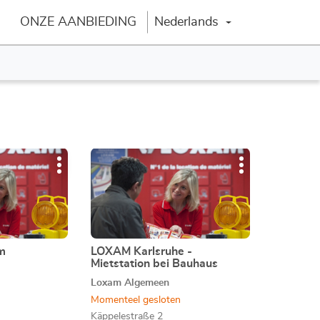
ONZE AANBIEDING
Nederlands
Verander van taal
Druk
Meer
Meer
op
opties
opties
de
ENTER
toets
voor
meer
m
LOXAM Karlsruhe -
Agentschap:
Mietstation bei Bauhaus
informatie
Loxam Algemeen
Momenteel gesloten
Käppelestraße 2