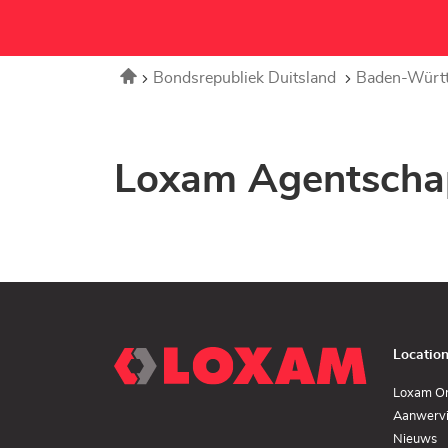
Home
Bondsrepubliek Duitsland
Baden-Würt
Loxam Agentschap
Locatio
Loxam O
Aanwerv
(
Nieuws