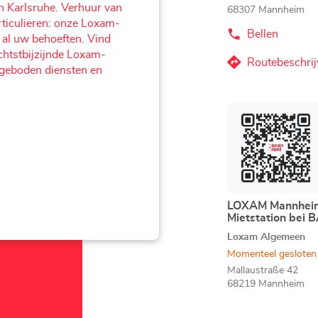
n Karlsruhe. Verhuur van
68307 Mannheim
rticulieren: onze Loxam-
Bellen
de
 al uw behoeften. Vind
Agentschap
ichtstbijzijnde Loxam-
LOXAM
Routebeschrij
naar
angeboden diensten en
Mannheim
Sandhofen
Agentschap
LOXAM
Druk
Mannheim
op
Sandhofen
de
ENTER
toets
voor
meer
LOXAM Mannheim
Agentschap:
Mietstation bei
informatie
Loxam Algemeen
Momenteel gesloten
Mallaustraße 42
68219 Mannheim
Bellen
de