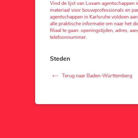
Vind de lijst van Loxam agentschappen i
materiaal voor bouwprofessionals en pa
agentschappen in Karlsruhe voldoen aan
alle praktische informatie om naar het d
filiaal te gaan: openingstijden, adres, a
telefoonnummer.
Steden
Terug naar Baden-Württemberg