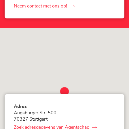
Agentschap
LOXAM
Neem contact met ons op!
de
Stuttgart
-
Agentschap
Mietstation
LOXAM
bei
Stuttgart
Bauhaus
-
Mietstation
bei
Bauhaus
Adres
Augsburger Str. 500
70327 Stuttgart
Zoek adresgegevens van Agentschap