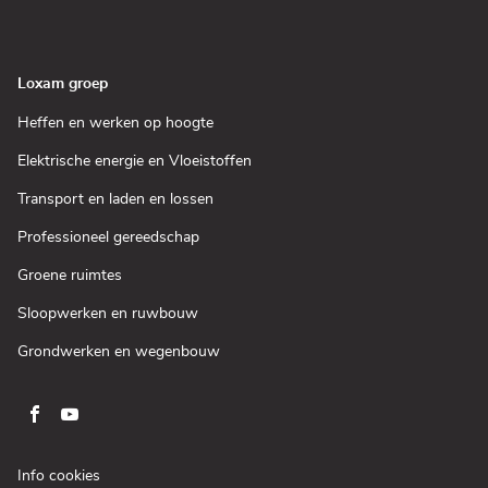
nieuw
in
venster)
een
nieuw
venster)
Loxam groep
(Open
Heffen en werken op hoogte
in
een
(Open
Elektrische energie en Vloeistoffen
nieuw
in
venster)
een
(Open
Transport en laden en lossen
nieuw
in
venster)
een
(Open
Professioneel gereedschap
nieuw
in
venster)
een
(Open
Groene ruimtes
nieuw
in
venster)
een
(Open
Sloopwerken en ruwbouw
nieuw
in
venster)
een
(Open
Grondwerken en wegenbouw
nieuw
in
venster)
een
nieuw
venster)
Ga
Ga
naar
naar
pagina
pagina
(Open
Info cookies