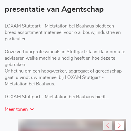
bei
Bauhaus
presentatie van Agentschap
LOXAM Stuttgart - Mietstation bei Bauhaus biedt een
breed assortiment materieel voor o.a. bouw, industrie en
particulier.
Onze verhuurprofessionals in Stuttgart staan klaar om u te
adviseren welke machine u nodig heeft en hoe deze te
gebruiken.
Of het nu om een hoogwerker, aggregaat of gereedschap
gaat, u vindt uw materieel bij LOXAM Stuttgart -
Mietstation bei Bauhaus.
LOXAM Stuttgart - Mietstation bei Bauhaus biedt
verhuuroplossingen op maat: korte, middellange of lange
Meer tonen
termijn.
Kom langs bij LOXAM in Stuttgart voor het huren van
hoogwerkers, aggregaten, materieel en gereedschap.