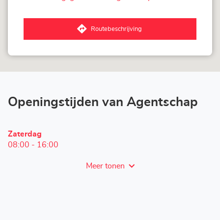
van
LOXAM
Stuttgart
-
Routebeschrijving
Mietstation
naar
bei
Agentschap
Bauhaus
LOXAM
Stuttgart
-
Mietstation
bei
Bauhaus
Openingstijden van Agentschap
Openingstijden
Zaterdag
vandaag
08:00
-
16:00
Meer tonen
en
openingstijden
van
LOXAM
Stuttgart
-
Mietstation