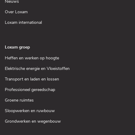
(Open
Nieuws
nieuw
in
venster)
een
(Open
Over Loxam
nieuw
in
venster)
een
(Open
Loxam international
nieuw
in
venster)
een
nieuw
venster)
Loxam groep
(Open
Heffen en werken op hoogte
in
een
(Open
Elektrische energie en Vloeistoffen
nieuw
in
venster)
een
(Open
Transport en laden en lossen
nieuw
in
venster)
een
(Open
Professioneel gereedschap
nieuw
in
venster)
een
(Open
Groene ruimtes
nieuw
in
venster)
een
(Open
Sloopwerken en ruwbouw
nieuw
in
venster)
een
(Open
Grondwerken en wegenbouw
nieuw
in
venster)
een
nieuw