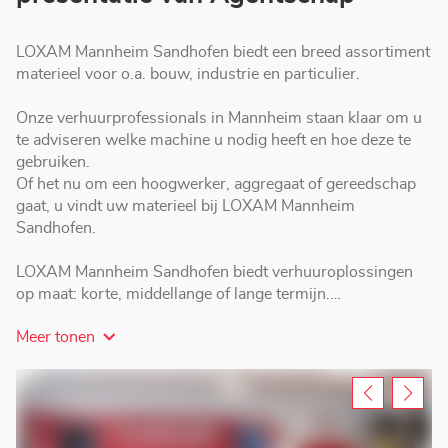
LOXAM Mannheim Sandhofen biedt een breed assortiment
materieel voor o.a. bouw, industrie en particulier.
Onze verhuurprofessionals in Mannheim staan klaar om u
te adviseren welke machine u nodig heeft en hoe deze te
gebruiken.
Of het nu om een hoogwerker, aggregaat of gereedschap
gaat, u vindt uw materieel bij LOXAM Mannheim
Sandhofen.
LOXAM Mannheim Sandhofen biedt verhuuroplossingen
op maat: korte, middellange of lange termijn.
Kom langs bij LOXAM in Mannheim voor het huren van
Meer tonen
hoogwerkers, aggregaten, materieel en gereedschap.