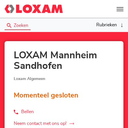
Menu
Rubrieken
Zoeken
LOXAM Mannheim
Sandhofen
Loxam Algemeen
Momenteel gesloten
Bellen
de
Agentschap
LOXAM
Neem contact met ons op!
de
Mannheim