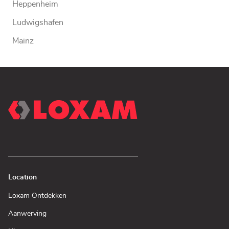
Heppenheim
Ludwigshafen
Mainz
Location
(Open
Loxam Ontdekken
in
een
(Open
Aanwerving
nieuw
in
venster)
een