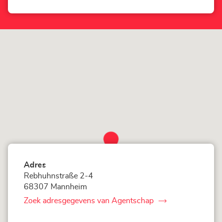
Sandhofen
Agentschap
LOXAM
Mannheim
Sandhofen
Adres
Rebhuhnstraße 2-4
68307 Mannheim
Zoek adresgegevens van Agentschap
van
LOXAM
Mannheim