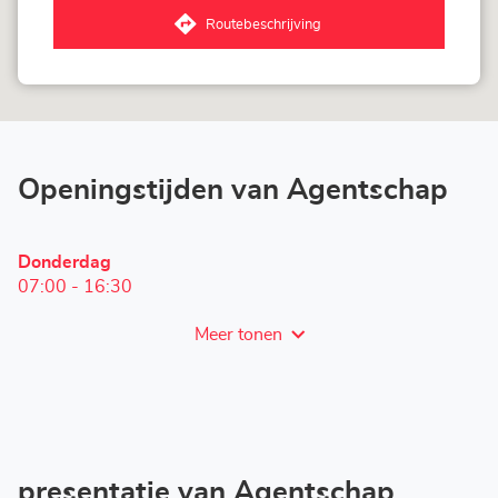
Sandhofen
Routebeschrijving
naar
Agentschap
LOXAM
Mannheim
Sandhofen
Openingstijden van Agentschap
Openingstijden
Donderdag
vandaag
07:00
-
16:30
Meer tonen
en
openingstijden
van
LOXAM
Mannheim
Sandhofen
presentatie van Agentschap