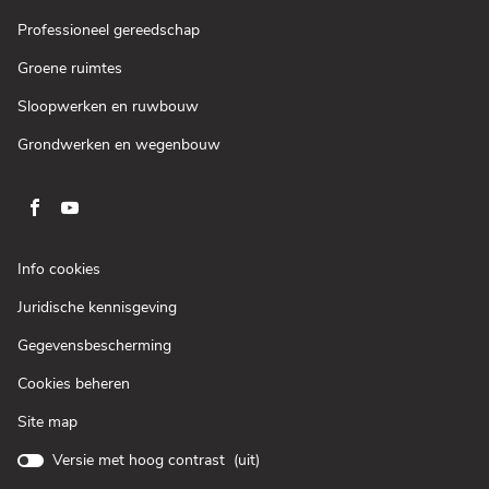
nieuw
in
venster)
een
(Open
Professioneel gereedschap
nieuw
in
venster)
een
(Open
Groene ruimtes
nieuw
in
venster)
een
(Open
Sloopwerken en ruwbouw
nieuw
in
venster)
een
(Open
Grondwerken en wegenbouw
nieuw
in
venster)
een
nieuw
venster)
Ga
Ga
naar
naar
pagina
pagina
(Open
Info cookies
facebook
youtube
in
(Open
Juridische kennisgeving
een
van
van
in
nieuw
Loxam
Loxam
(Open
Gegevensbescherming
een
venster)
in
nieuw
Cookies beheren
een
venster)
nieuw
Site map
venster)
Versie met hoog contrast (
uit
)