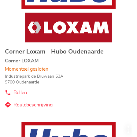
toets
voor
meer
informatie
Corner Loxam - Hubo Oudenaarde
Agentschap:
Corner LOXAM
Momenteel gesloten
Industriepark de Bruwaan 53A
9700 Oudenaarde
Bellen
de
Agentschap
Corner
Routebeschrijving
naar
Loxam
-
Agentschap
Hubo
Corner
Oudenaarde
Druk
Loxam
Mee
op
-
opti