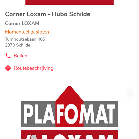
Corner Loxam - Hubo Schilde
Agentschap:
Corner LOXAM
Momenteel gesloten
Turnhoutsebaan 405
2970 Schilde
Bellen
de
Agentschap
Corner
Routebeschrijving
naar
Loxam
-
Agentschap
Hubo
Corner
Schilde
Druk
Loxam
Mee
op
-
opti
de
Hubo
ENTER
Schilde
toets
voor
meer
informatie