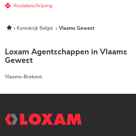
Agentschap
Corner
Routebeschrijving
naar
Loxam
-
Agentschap
Hubo
Corner
Willebroek
Home
Koninkrijk België
Vlaams Gewest
Loxam
-
Hubo
Willebroek
Loxam Agentschappen in Vlaams
Gewest
Vlaams-Brabant