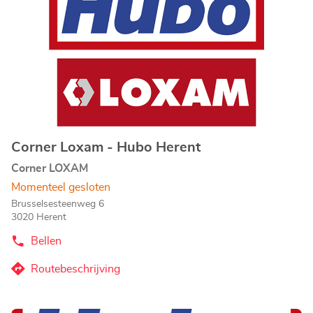
de
Hubo
ENTER
Oudenaarde
toets
voor
meer
informatie
Corner Loxam - Hubo Herent
Agentschap:
Corner LOXAM
Momenteel gesloten
Brusselsesteenweg 6
3020 Herent
Bellen
de
Agentschap
Corner
Routebeschrijving
naar
Loxam
-
Agentschap
Hubo
Corner
Herent