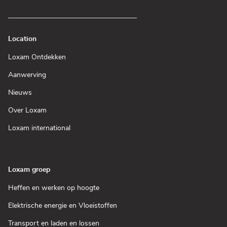
Location
(Open
Loxam Ontdekken
in
een
(Open
Aanwerving
nieuw
in
venster)
een
(Open
Nieuws
nieuw
in
venster)
een
(Open
Over Loxam
nieuw
in
venster)
een
(Open
Loxam international
nieuw
in
venster)
een
nieuw
venster)
Loxam groep
(Open
Heffen en werken op hoogte
in
een
(Open
Elektrische energie en Vloeistoffen
nieuw
in
venster)
een
(Open
Transport en laden en lossen