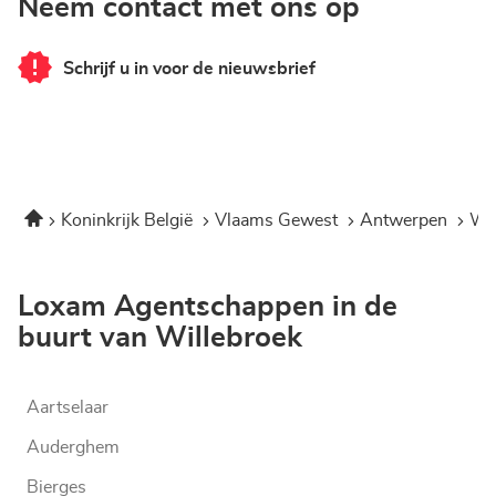
Neem contact met ons op
Schrijf u in voor de nieuwsbrief
van
Corner
Loxam
-
Hubo
Willebroek
Home
Koninkrijk België
Vlaams Gewest
Antwerpen
Wi
Loxam Agentschappen in de
buurt van Willebroek
Aartselaar
Auderghem
Bierges