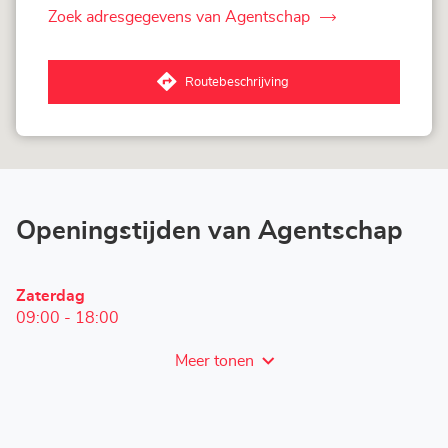
Zoek adresgegevens van Agentschap
van
Corner
Loxam
-
Routebeschrijving
Hubo
naar
Willebroek
Agentschap
Corner
Loxam
-
Hubo
Willebroek
Openingstijden van Agentschap
Openingstijden
Zaterdag
vandaag
09:00
-
18:00
Meer tonen
en
openingstijden
van
Corner
Loxam
-