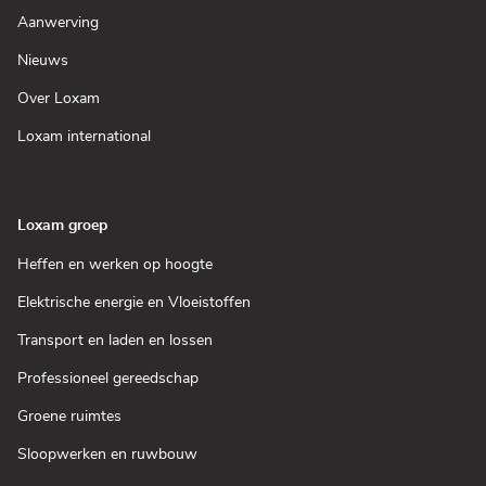
een
(Open
Aanwerving
nieuw
in
venster)
een
(Open
Nieuws
nieuw
in
venster)
een
(Open
Over Loxam
nieuw
in
venster)
een
(Open
Loxam international
nieuw
in
venster)
een
nieuw
venster)
Loxam groep
(Open
Heffen en werken op hoogte
in
een
(Open
Elektrische energie en Vloeistoffen
nieuw
in
venster)
een
(Open
Transport en laden en lossen
nieuw
in
venster)
een
(Open
Professioneel gereedschap
nieuw
in
venster)
een
(Open
Groene ruimtes
nieuw
in
venster)
een
(Open
Sloopwerken en ruwbouw
nieuw
in
venster)