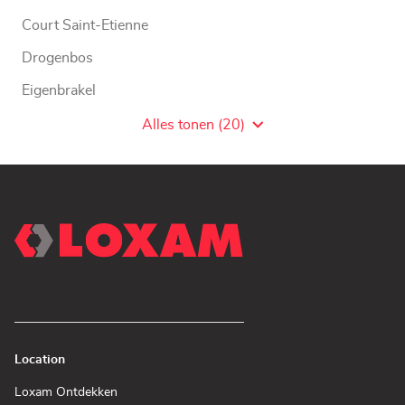
Court Saint-Etienne
Drogenbos
Eigenbrakel
Geel
Alles tonen (20)
Agentschaps
van
LOXAM
WW
Location
(Open
Loxam Ontdekken
in