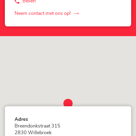
Bellen
de
Agentschap
Corner
Neem contact met ons op!
de
Loxam
-
Agentschap
Hubo
Corner
Willebroek
Loxam
-
Hubo
Willebroek
Adres
Breendonkstraat 315
2830 Willebroek