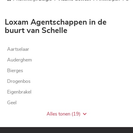
Loxam Agentschappen in de
buurt van Schelle
Aartselaar
Auderghem
Bierges
Drogenbos
Eigenbrakel
Geel
Grimbergen
Alles tonen (19)
Agentschaps
van
LOXAM
WW