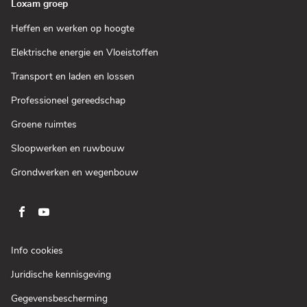
Loxam groep
(Open
Heffen en werken op hoogte
in
een
(Open
Elektrische energie en Vloeistoffen
nieuw
in
venster)
een
(Open
Transport en laden en lossen
nieuw
in
venster)
een
(Open
Professioneel gereedschap
nieuw
in
venster)
een
(Open
Groene ruimtes
nieuw
in
venster)
een
(Open
Sloopwerken en ruwbouw
nieuw
in
venster)
een
(Open
Grondwerken en wegenbouw
nieuw
in
venster)
een
nieuw
venster)
Ga
Ga
naar
naar
pagina
pagina
(Open
Info cookies
facebook
youtube
in
(Open
Juridische kennisgeving
een
van
van
in
nieuw
Loxam
Loxam
(Open
Gegevensbescherming
een
venster)