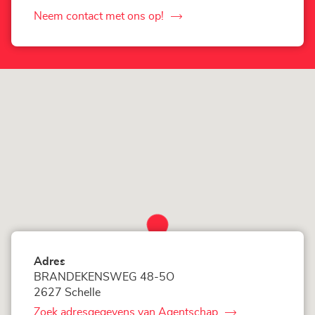
Loxam
Module
Neem contact met ons op!
de
Agentschap
Loxam
Module
Adres
BRANDEKENSWEG 48-5O
2627 Schelle
Zoek adresgegevens van Agentschap