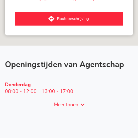
van
Loxam
Module
Routebeschrijving
naar
Agentschap
Loxam
Module
Openingstijden van Agentschap
Openingstijden
Donderdag
vandaag
08:00
-
12:00
13:00
-
17:00
Meer tonen
en
openingstijden
van
Loxam
Module