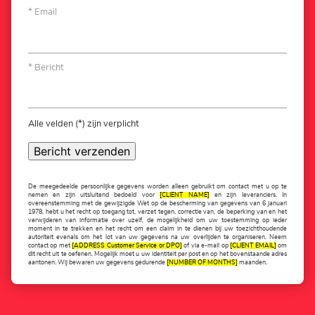
Email
Bericht
Alle velden (*) zijn verplicht
Bericht verzenden
De meegedeelde persoonlijke gegevens worden alleen gebruikt om contact met u op te
nemen en zijn uitsluitend bedoeld voor
[CLIENT NAME]
en zijn leveranciers. In
overeenstemming met de gewijzigde Wet op de bescherming van gegevens van 6 januari
1978, hebt u het recht op toegang tot, verzet tegen, correctie van, de beperking van en het
verwijderen van informatie over uzelf, de mogelijkheid om uw toestemming op ieder
moment in te trekken en het recht om een claim in te dienen bij uw toezichthoudende
autoriteit evenals om het lot van uw gegevens na uw overlijden te organiseren. Neem
contact op met
[ADDRESS Customer Service or DPO]
of via e-mail op
[CLIENT EMAIL]
om
dit recht uit te oefenen. Mogelijk moet u uw identiteit per post en op het bovenstaande adres
aantonen. Wij bewaren uw gegevens gedurende
[NUMBER OF MONTHS]
maanden.