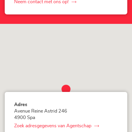
Loxam
Neem contact met ons op!
de
-
Mr
Agentschap
Bricolage
Spa
Corner
Loxam
-
Mr
Bricolage
Spa
Adres
Avenue Reine Astrid 246
4900 Spa
Zoek adresgegevens van Agentschap
van