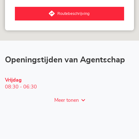
Corner
Loxam
-
Routebeschrijving
Mr
naar
Bricolage
Agentschap
Spa
Corner
Loxam
-
Mr
Bricolage
Spa
Openingstijden van Agentschap
Openingstijden
Vrĳdag
vandaag
08:30
-
06:30
Meer tonen
en
openingstijden
van
Corner
Loxam
-
Mr
Bricolage