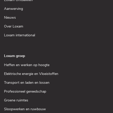
Loxam Ontdekken
in
een
(Open
Aanwerving
nieuw
in
venster)
een
(Open
Nieuws
nieuw
in
venster)
een
(Open
Over Loxam
nieuw
in
venster)
een
(Open
Loxam international
nieuw
in
venster)
een
nieuw
venster)
Loxam groep
(Open
Heffen en werken op hoogte
in
een
(Open
Elektrische energie en Vloeistoffen
nieuw
in
venster)
een
(Open
Transport en laden en lossen
nieuw
in
venster)
een
(Open
Professioneel gereedschap
nieuw
in
venster)
een
(Open
Groene ruimtes
nieuw
in
venster)
een
(Open
Sloopwerken en ruwbouw
nieuw
in