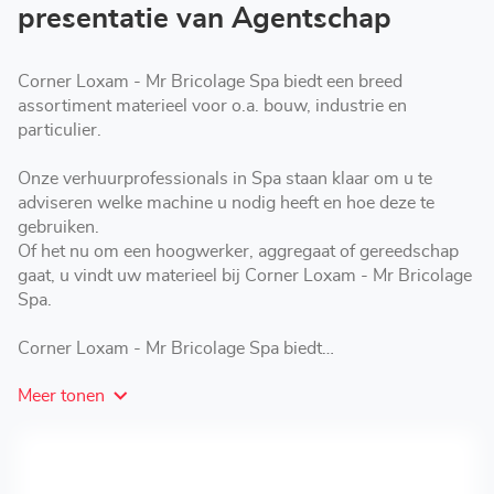
Spa
presentatie van Agentschap
Corner Loxam - Mr Bricolage Spa biedt een breed
assortiment materieel voor o.a. bouw, industrie en
particulier.
Onze verhuurprofessionals in Spa staan klaar om u te
adviseren welke machine u nodig heeft en hoe deze te
gebruiken.
Of het nu om een hoogwerker, aggregaat of gereedschap
gaat, u vindt uw materieel bij Corner Loxam - Mr Bricolage
Spa.
Corner Loxam - Mr Bricolage Spa biedt
verhuuroplossingen op maat: korte, middellange of lange
Meer tonen
termijn.
Kom langs bij LOXAM in Spa voor het huren van
hoogwerkers, aggregaten, materieel en gereedschap.