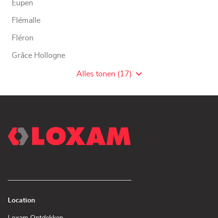
Eupen
Flémalle
Fléron
Grâce Hollogne
Hannut
Alles tonen (17)
Agentschaps
van
LOXAM
WW
Location
(Open