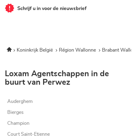
Schrijf u in voor de nieuwsbrief
van
Corner
Loxam
-
Mr
Bricolage
Perwez
Home
Koninkrijk België
Région Wallonne
Brabant Wallo
Loxam Agentschappen in de
buurt van Perwez
Auderghem
Bierges
Champion
Court Saint-Etienne