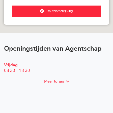
Corner
Loxam
-
Routebeschrijving
Mr
naar
Bricolage
Agentschap
Perwez
Corner
Loxam
-
Mr
Bricolage
Perwez
Openingstijden van Agentschap
Openingstijden
Vrĳdag
vandaag
08:30
-
18:30
Meer tonen
en
openingstijden
van
Corner
Loxam
-
Mr
Bricolage