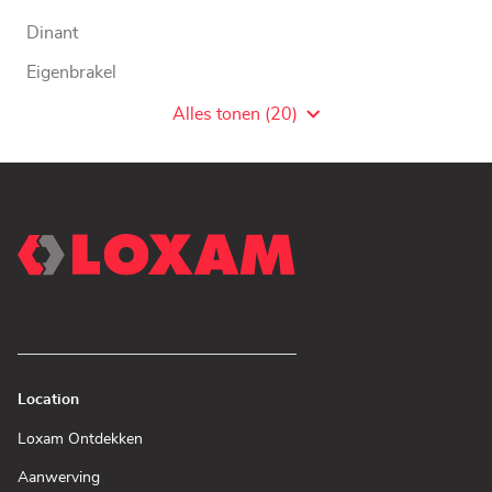
Dinant
Eigenbrakel
Farciennes
Alles tonen (20)
Agentschaps
van
LOXAM
WW
Location
(Open
Loxam Ontdekken
in
een
(Open
Aanwerving
nieuw