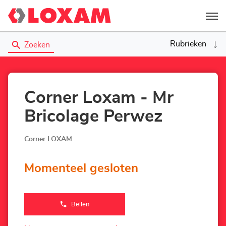
Menu
Rubrieken
Zoeken
Corner Loxam - Mr
Bricolage Perwez
Corner LOXAM
Momenteel gesloten
Bellen
de
Agentschap
Corner