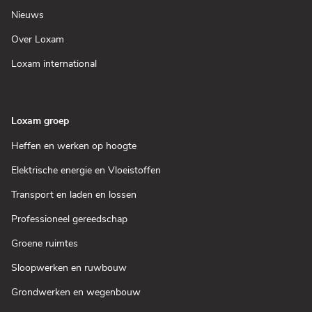
in
venster)
een
(Open
Nieuws
nieuw
in
venster)
een
(Open
Over Loxam
nieuw
in
venster)
een
(Open
Loxam international
nieuw
in
venster)
een
nieuw
venster)
Loxam groep
(Open
Heffen en werken op hoogte
in
een
(Open
Elektrische energie en Vloeistoffen
nieuw
in
venster)
een
(Open
Transport en laden en lossen
nieuw
in
venster)
een
(Open
Professioneel gereedschap
nieuw
in
venster)
een
(Open
Groene ruimtes
nieuw
in
venster)
een
(Open
Sloopwerken en ruwbouw
nieuw
in
venster)
een
(Open
Grondwerken en wegenbouw
nieuw
in
venster)