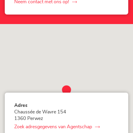
Loxam
Neem contact met ons op!
de
-
Mr
Agentschap
Bricolage
Perwez
Corner
Loxam
-
Mr
Bricolage
Perwez
Adres
Chaussée de Wavre 154
1360 Perwez
Zoek adresgegevens van Agentschap
van