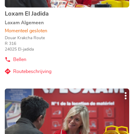
Loxam El Jadida
Agentschap:
Loxam Algemeen
Momenteel gesloten
Douar Krakcha Route
R 316
24025 El-jadida
Bellen
de
Agentschap
Loxam
Routebeschrijving
naar
El
Jadida
Agentschap
Loxam
Druk
El
Mee
op
Jadida
opti
de
ENTER
toets
voor
meer