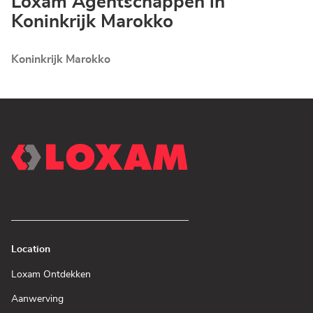
Loxam Agentschappen in
Koninkrijk Marokko
Koninkrijk Marokko
Location
(Open
Loxam Ontdekken
in
een
(Open
Aanwerving
nieuw
in