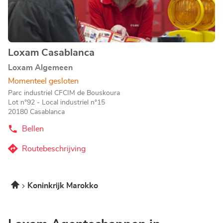
informatie
Loxam Casablanca
Agentschap:
Loxam Algemeen
Momenteel gesloten
Parc industriel CFCIM de Bouskoura
Lot n°92 - Local industriel n°15
20180 Casablanca
Bellen
de
Agentschap
Loxam
Routebeschrijving
naar
Casablanca
Agentschap
Loxam
Home
Koninkrijk Marokko
Casablanca