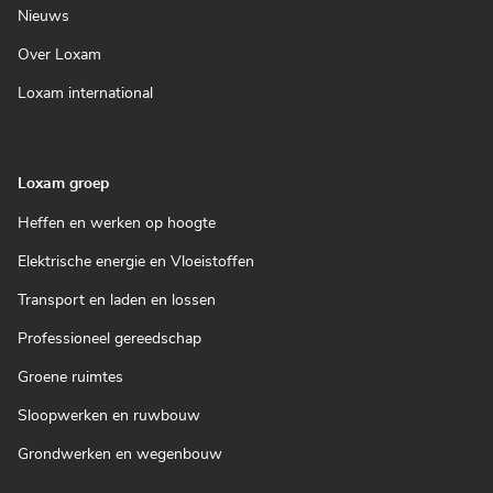
venster)
een
(Open
Nieuws
nieuw
in
venster)
een
(Open
Over Loxam
nieuw
in
venster)
een
(Open
Loxam international
nieuw
in
venster)
een
nieuw
venster)
Loxam groep
(Open
Heffen en werken op hoogte
in
een
(Open
Elektrische energie en Vloeistoffen
nieuw
in
venster)
een
(Open
Transport en laden en lossen
nieuw
in
venster)
een
(Open
Professioneel gereedschap
nieuw
in
venster)
een
(Open
Groene ruimtes
nieuw
in
venster)
een
(Open
Sloopwerken en ruwbouw
nieuw
in
venster)
een
(Open
Grondwerken en wegenbouw
nieuw
in
venster)
een