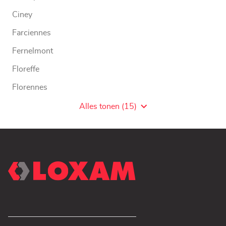
Ciney
Farciennes
Fernelmont
Floreffe
Florennes
Fosses-La-Ville
Alles tonen (15)
Agentschaps
van
LOXAM
WW