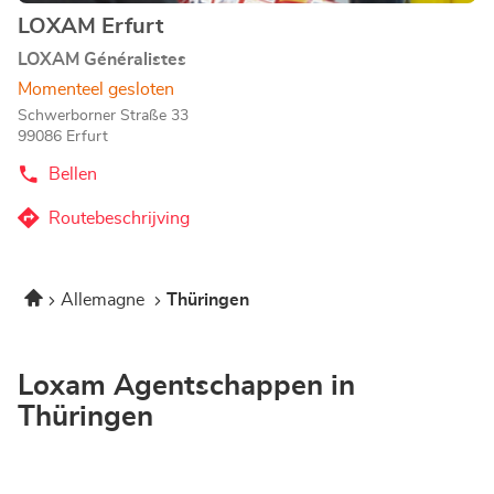
LOXAM Erfurt
Agentschap:
LOXAM Généralistes
Momenteel gesloten
Schwerborner Straße 33
99086 Erfurt
Bellen
de
Agentschap
LOXAM
Routebeschrijving
naar
Erfurt
Agentschap
LOXAM
Home
Allemagne
Thüringen
Erfurt
Loxam Agentschappen in
Thüringen