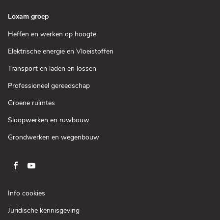
venster)
Loxam groep
(Open
Heffen en werken op hoogte
in
een
(Open
Elektrische energie en Vloeistoffen
nieuw
in
venster)
een
(Open
Transport en laden en lossen
nieuw
in
venster)
een
(Open
Professioneel gereedschap
nieuw
in
venster)
een
(Open
Groene ruimtes
nieuw
in
venster)
een
(Open
Sloopwerken en ruwbouw
nieuw
in
venster)
een
(Open
Grondwerken en wegenbouw
nieuw
in
venster)
een
nieuw
venster)
Ga
Ga
naar
naar
pagina
pagina
(Open
Info cookies
facebook
youtube
in
(Open
Juridische kennisgeving
een
van
van
in