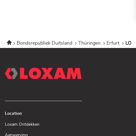
Home
Bondsrepubliek Duitsland
Thüringen
Erfurt
LOXA
Location
(Open
Loxam Ontdekken
in
een
(Open
Aanwerving