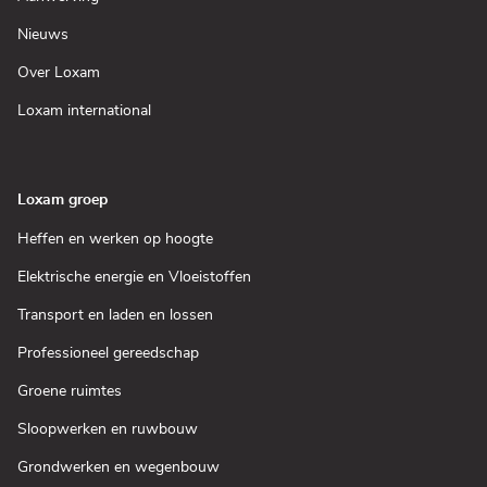
nieuw
in
venster)
een
(Open
Nieuws
nieuw
in
venster)
een
(Open
Over Loxam
nieuw
in
venster)
een
(Open
Loxam international
nieuw
in
venster)
een
nieuw
venster)
Loxam groep
(Open
Heffen en werken op hoogte
in
een
(Open
Elektrische energie en Vloeistoffen
nieuw
in
venster)
een
(Open
Transport en laden en lossen
nieuw
in
venster)
een
(Open
Professioneel gereedschap
nieuw
in
venster)
een
(Open
Groene ruimtes
nieuw
in
venster)
een
(Open
Sloopwerken en ruwbouw
nieuw
in
venster)
een
(Open
Grondwerken en wegenbouw
nieuw
in