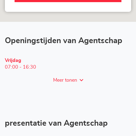
Agentschap
LOXAM
Erfurt
Openingstijden van Agentschap
Openingstijden
Vrĳdag
vandaag
07:00
-
16:30
Meer tonen
en
openingstijden
van
LOXAM
Erfurt
presentatie van Agentschap