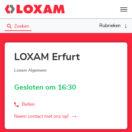
Menu
Rubrieken
Zoeken
LOXAM Erfurt
Loxam Algemeen
Gesloten om 16:30
Bellen
de
Agentschap
LOXAM
Neem contact met ons op!
de
Erfurt
Agentschap