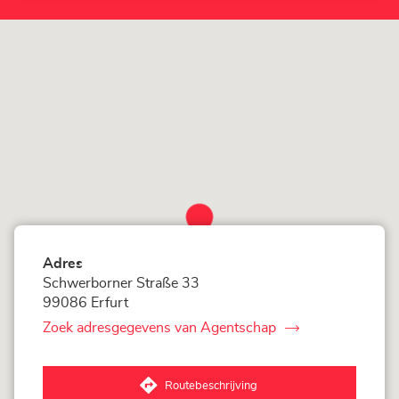
LOXAM
Erfurt
Adres
Schwerborner Straße 33
99086 Erfurt
Zoek adresgegevens van Agentschap
van
LOXAM
Erfurt
Routebeschrijving
naar