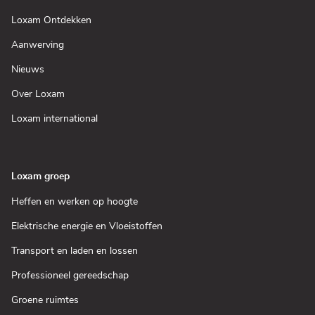
(Open
Loxam Ontdekken
in
een
(Open
Aanwerving
nieuw
in
venster)
een
(Open
Nieuws
nieuw
in
venster)
een
(Open
Over Loxam
nieuw
in
venster)
een
(Open
Loxam international
nieuw
in
venster)
een
nieuw
venster)
Loxam groep
(Open
Heffen en werken op hoogte
in
een
(Open
Elektrische energie en Vloeistoffen
nieuw
in
venster)
een
(Open
Transport en laden en lossen
nieuw
in
venster)
een
(Open
Professioneel gereedschap
nieuw
in
venster)
een
(Open
Groene ruimtes
nieuw
in