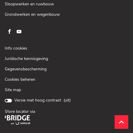
venster)
een
(Open
Sloopwerken en ruwbouw
nieuw
in
venster)
een
(Open
Grondwerken en wegenbouw
nieuw
in
venster)
een
nieuw
venster)
Ga
Ga
naar
naar
pagina
pagina
(Open
Info cookies
facebook
youtube
in
(Open
Juridische kennisgeving
een
van
van
in
nieuw
Loxam
Loxam
(Open
Gegevensbescherming
een
venster)
in
nieuw
Cookies beheren
een
venster)
nieuw
Site map
venster)
Versie met hoog contrast (
uit
)
Store locator via
(Open
in
__brid
__brid
een
nieuw