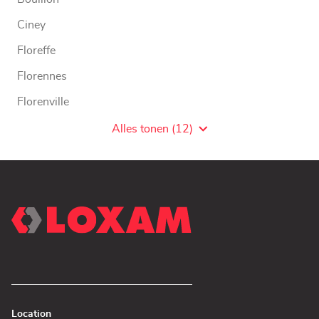
Ciney
Floreffe
Florennes
Florenville
Fosses-La-Ville
Alles tonen (12)
Agentschaps
van
LOXAM
WW
Location