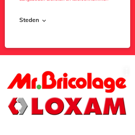
Steden
Druk
Mee
op
opti
de
ENTER
toets
voor
meer
informatie