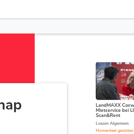
Druk
op
de
ENTER
toets
voor
hap
meer
LandMAXX Coswi
Agentschap:
Mietservice bei 
informatie
Scan&Rent
Loxam Algemeen
Momenteel gesloten