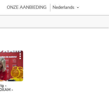
ONZE AANBIEDING
Nederlands
Verander van taal
Meer
opties
g -
LOXAM -