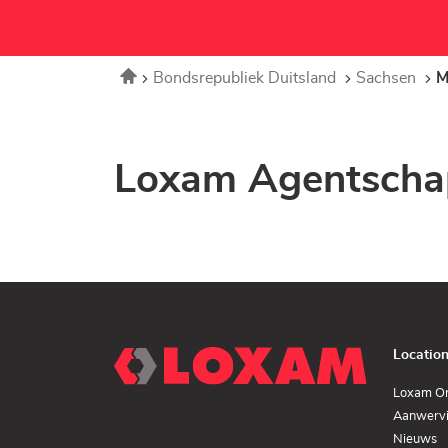
Home
Bondsrepubliek Duitsland
Sachsen
M
Loxam Agentscha
Locatio
Loxam O
Aanwerv
(
Nieuws