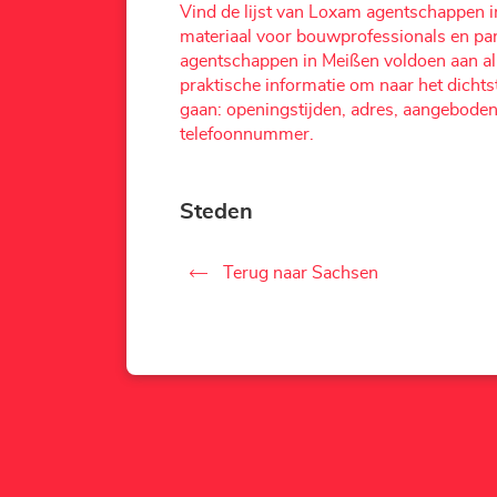
Vind de lijst van Loxam agentschappen 
materiaal voor bouwprofessionals en pa
agentschappen in Meißen voldoen aan al 
praktische informatie om naar het dichtst
gaan: openingstijden, adres, aangeboden
telefoonnummer.
Steden
Terug naar Sachsen