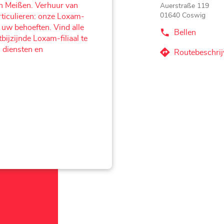
in Meißen. Verhuur van
Auerstraße 119
01640 Coswig
rticulieren: onze Loxam-
uw behoeften. Vind alle
Bellen
de
bijzijnde Loxam-filiaal te
Agentschap
 diensten en
LandMAXX
Routebeschrij
naar
Coswig
-
Agentschap
Mietservice
LandMAXX
bei
Coswig
LOXAM
-
-
Scan&Rent
Mietservice
bei
LOXAM
-
Scan&Rent