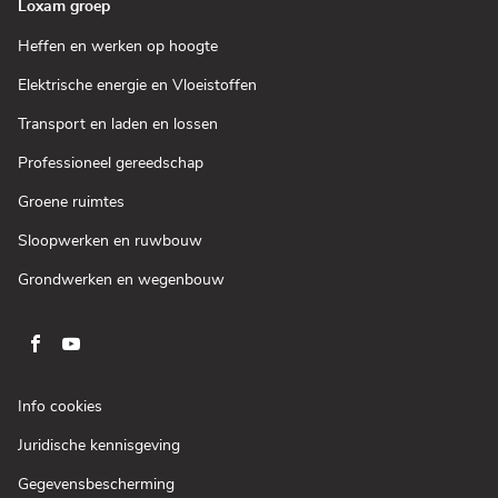
Loxam groep
(Open
Heffen en werken op hoogte
in
een
(Open
Elektrische energie en Vloeistoffen
nieuw
in
venster)
een
(Open
Transport en laden en lossen
nieuw
in
venster)
een
(Open
Professioneel gereedschap
nieuw
in
venster)
een
(Open
Groene ruimtes
nieuw
in
venster)
een
(Open
Sloopwerken en ruwbouw
nieuw
in
venster)
een
(Open
Grondwerken en wegenbouw
nieuw
in
venster)
een
nieuw
venster)
Ga
Ga
naar
naar
pagina
pagina
(Open
Info cookies
facebook
youtube
in
(Open
Juridische kennisgeving
een
van
van
in
nieuw
Loxam
Loxam
(Open
Gegevensbescherming
een
venster)