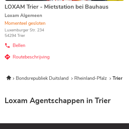
LOXAM Trier - Mietstation bei Bauhaus
Agentschap:
Loxam Algemeen
Momenteel gesloten
Luxemburger Str. 234
54294 Trier
Bellen
de
Agentschap
LOXAM
Routebeschrijving
naar
Trier
-
Agentschap
Mietstation
LOXAM
bei
Home
Bondsrepubliek Duitsland
Rheinland-Pfalz
Trier
Trier
Bauhaus
-
Mietstation
bei
Loxam Agentschappen in Trier
Bauhaus