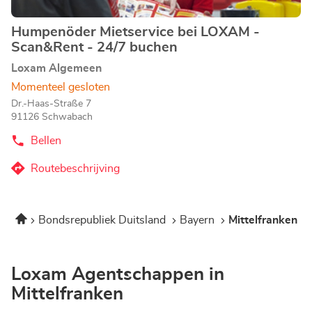
Humpenöder Mietservice bei LOXAM -
Agentschap:
Scan&Rent - 24/7 buchen
Loxam Algemeen
Momenteel gesloten
Dr.-Haas-Straße 7
91126 Schwabach
Bellen
de
Agentschap
Humpenöder
Routebeschrijving
naar
Mietservice
bei
Agentschap
LOXAM
Humpenöder
-
Home
Bondsrepubliek Duitsland
Bayern
Mittelfranken
Mietservice
Scan&Rent
-
bei
24/7
LOXAM
buchen
-
Loxam Agentschappen in
Scan&Rent
Mittelfranken
-