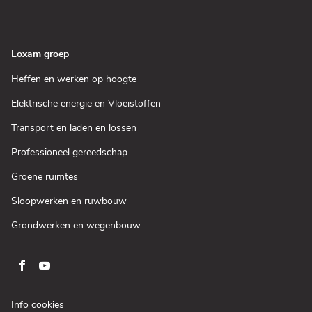
nieuw
in
venster)
een
nieuw
venster)
Loxam groep
(Open
Heffen en werken op hoogte
in
een
(Open
Elektrische energie en Vloeistoffen
nieuw
in
venster)
een
(Open
Transport en laden en lossen
nieuw
in
venster)
een
(Open
Professioneel gereedschap
nieuw
in
venster)
een
(Open
Groene ruimtes
nieuw
in
venster)
een
(Open
Sloopwerken en ruwbouw
nieuw
in
venster)
een
(Open
Grondwerken en wegenbouw
nieuw
in
venster)
een
nieuw
venster)
Ga
Ga
naar
naar
pagina
pagina
(Open
Info cookies