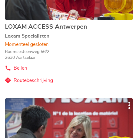
LOXAM ACCESS Antwerpen
Agentschap:
Loxam Specialisten
Momenteel gesloten
Boomsesteenweg 56/2
2630 Aartselaar
Bellen
de
Agentschap
LOXAM
Routebeschrijving
naar
ACCESS
Antwerpen
Agentschap
LOXAM
Druk
ACCESS
Mee
op
Antwerpen
opti
de
ENTER
toets
voor