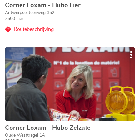
Corner Loxam - Hubo Lier
Agentschap:
Antwerpsesteenweg 352
2500 Lier
Routebeschrijving
naar
Agentschap
Corner
Druk
Loxam
Mee
op
-
opti
de
Hubo
ENTER
Lier
toets
voor
meer
informatie
Corner Loxam - Hubo Zelzate
Agentschap:
Oude Westtragel 1A