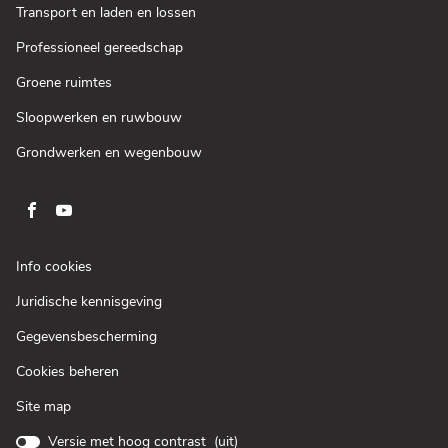
venster)
een
(Open
Transport en laden en lossen
nieuw
in
venster)
een
(Open
Professioneel gereedschap
nieuw
in
venster)
een
(Open
Groene ruimtes
nieuw
in
venster)
een
(Open
Sloopwerken en ruwbouw
nieuw
in
venster)
een
(Open
Grondwerken en wegenbouw
nieuw
in
venster)
een
nieuw
venster)
Ga
Ga
naar
naar
pagina
pagina
(Open
Info cookies
facebook
youtube
in
(Open
Juridische kennisgeving
een
van
van
in
nieuw
Loxam
Loxam
(Open
Gegevensbescherming
een
venster)
in
nieuw
Cookies beheren
een
venster)
nieuw
Site map
venster)
Versie met hoog contrast (
uit
)