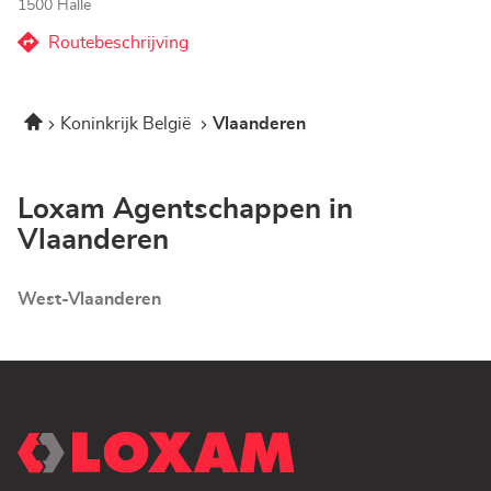
1500 Halle
Routebeschrijving
naar
Agentschap
Corner
Home
Koninkrijk België
Vlaanderen
Loxam
-
Hubo
Halle
Loxam Agentschappen in
Vlaanderen
West-Vlaanderen