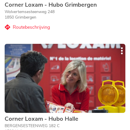
Corner Loxam - Hubo Grimbergen
Agentschap:
Wolvertemsesteenweg 248
1850 Grimbergen
Routebeschrijving
naar
Agentschap
Corner
Druk
Loxam
Mee
op
-
opti
de
Hubo
ENTER
Grimbergen
toets
voor
meer
informatie
Corner Loxam - Hubo Halle
Agentschap:
BERGENSESTEENWEG 182 C