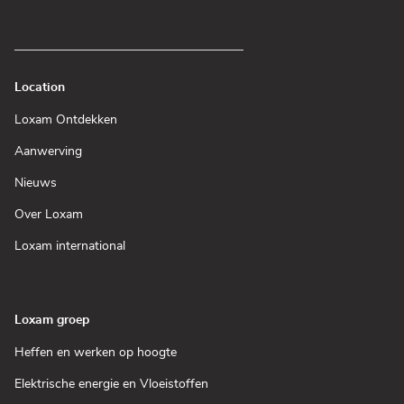
Location
(Open
Loxam Ontdekken
in
een
(Open
Aanwerving
nieuw
in
venster)
een
(Open
Nieuws
nieuw
in
venster)
een
(Open
Over Loxam
nieuw
in
venster)
een
(Open
Loxam international
nieuw
in
venster)
een
nieuw
venster)
Loxam groep
(Open
Heffen en werken op hoogte
in
een
(Open
Elektrische energie en Vloeistoffen
nieuw
in