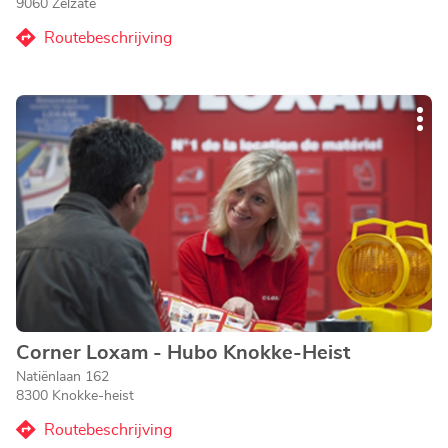
9060 Zelzate
Routebeschrijving
naar
Agentschap
Corner
Druk
Loxam
Mee
op
-
opti
de
Hubo
ENTER
Zelzate
toets
voor
meer
informatie
Corner Loxam - Hubo Knokke-Heist
Agentschap:
Natiënlaan 162
8300 Knokke-heist
Routebeschrijving
naar