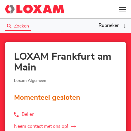
Menu
Rubrieken
Zoeken
LOXAM Frankfurt am
Main
Loxam Algemeen
Momenteel gesloten
Bellen
de
Agentschap
LOXAM
Neem contact met ons op!
de
Frankfurt