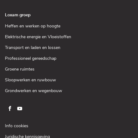
nieuw
venster)
Loxam groep
(Open
Heffen en werken op hoogte
in
een
(Open
Elektrische energie en Vloeistoffen
nieuw
in
venster)
een
(Open
Transport en laden en lossen
nieuw
in
venster)
een
(Open
Professioneel gereedschap
nieuw
in
venster)
een
(Open
Groene ruimtes
nieuw
in
venster)
een
(Open
Sloopwerken en ruwbouw
nieuw
in
venster)
een
(Open
Grondwerken en wegenbouw
nieuw
in
venster)
een
nieuw
venster)
Ga
Ga
naar
naar
pagina
pagina
(Open
Info cookies
facebook
youtube
in
(Open
Juridische kennisgeving
een