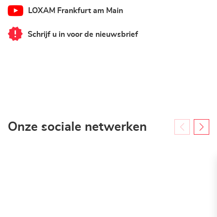
LOXAM Frankfurt am Main
Schrijf u in voor de nieuwsbrief
van
LOXAM
Frankfurt
am
Main
Onze sociale netwerken