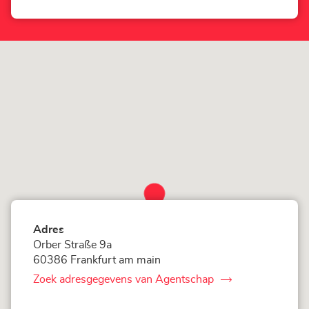
am
Agentschap
Main
LOXAM
Frankfurt
am
Main
Adres
Orber Straße 9a
60386 Frankfurt am main
Zoek adresgegevens van Agentschap
van
LOXAM
Frankfurt