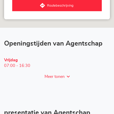
am
Routebeschrijving
Main
naar
Agentschap
LOXAM
Frankfurt
am
Main
Openingstijden van Agentschap
Openingstijden
Vrĳdag
vandaag
07:00
-
16:30
Meer tonen
en
openingstijden
van
LOXAM
Frankfurt
am
Main
presentatie van Agentschap