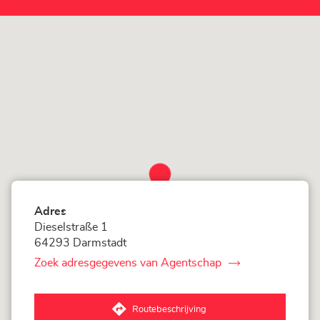
LOXAM
Darmstadt
Adres
Dieselstraße 1
64293 Darmstadt
Zoek adresgegevens van Agentschap
van
LOXAM
Darmstadt
Routebeschrijving
naar