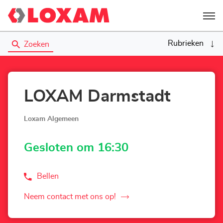
Menu
Rubrieken
Zoeken
LOXAM Darmstadt
Loxam Algemeen
Gesloten om 16:30
Bellen
de
Agentschap
LOXAM
Neem contact met ons op!
de
Darmstadt
Agentschap