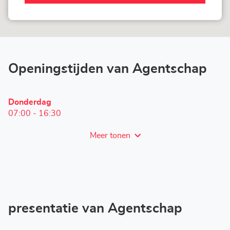
Agentschap
LOXAM
Darmstadt
Openingstijden van Agentschap
Openingstijden
Donderdag
vandaag
07:00
-
16:30
Meer tonen
en
openingstijden
van
LOXAM
Darmstadt
presentatie van Agentschap