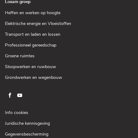
Loxam groep
(Open
Heffen en werken op hoogte
in
een
(Open
Elektrische energie en Vloeistoffen
nieuw
in
venster)
een
(Open
Transport en laden en lossen
nieuw
in
venster)
een
(Open
Professioneel gereedschap
nieuw
in
venster)
een
(Open
Groene ruimtes
nieuw
in
venster)
een
(Open
Sloopwerken en ruwbouw
nieuw
in
venster)
een
(Open
Grondwerken en wegenbouw
nieuw
in
venster)
een
nieuw
venster)
Ga
Ga
naar
naar
pagina
pagina
(Open
Info cookies
facebook
youtube
in
(Open
Juridische kennisgeving
een
van
van
in
nieuw
Loxam
Loxam
(Open
Gegevensbescherming
een
venster)