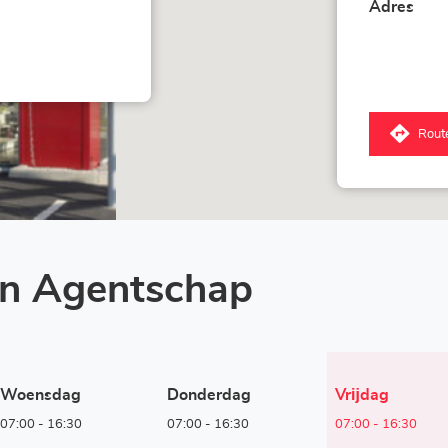
Adres
Rout
an Agentschap
Openingstijden
Woensdag
Donderdag
Vrĳdag
vandaag
07:00
-
16:30
07:00
-
16:30
07:00
-
16:30