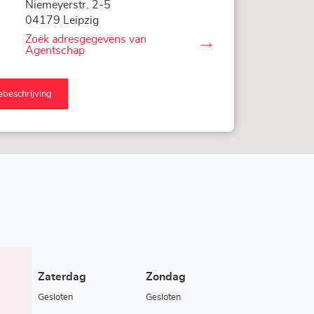
Niemeyerstr. 2-5
04179 Leipzig
Zoek adresgegevens van
van
Agentschap
LOXAM
Leipzig
ebeschrijving
naar
Agentschap
LOXAM
Leipzig
Zaterdag
Zondag
Gesloten
Gesloten