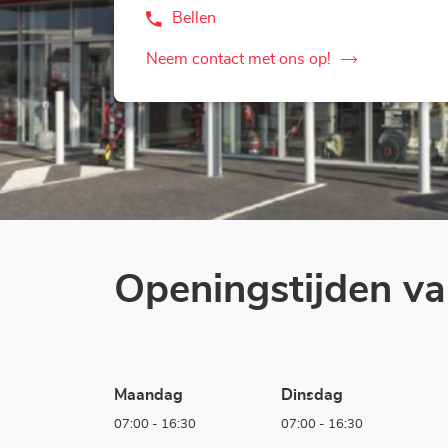
Bellen
de
Agentschap
LOXAM
Neem contact met ons op!
de
Leipzig
Agentschap
LOXAM
Leipzig
Openingstijden v
Maandag
Dinsdag
07:00
-
16:30
07:00
-
16:30