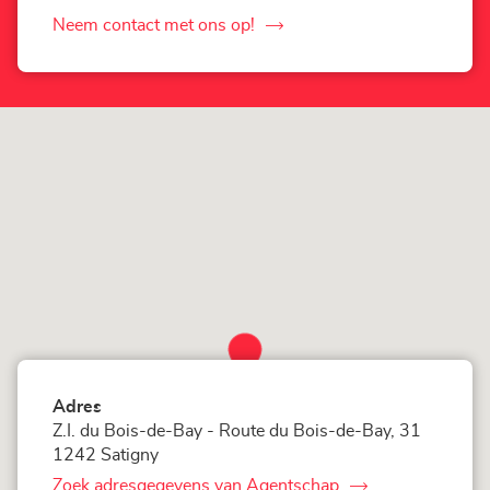
Loxam
Access
Neem contact met ons op!
de
Genève
Agentschap
Loxam
Access
Genève
Adres
Z.I. du Bois-de-Bay - Route du Bois-de-Bay, 31
1242 Satigny
Zoek adresgegevens van Agentschap