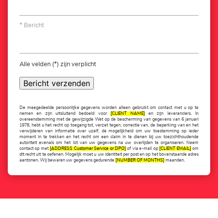
Bericht
Alle velden (*) zijn verplicht
Bericht verzenden
De meegedeelde persoonlijke gegevens worden alleen gebruikt om contact met u op te
nemen en zijn uitsluitend bedoeld voor
[CLIENT NAME]
en zijn leveranciers. In
overeenstemming met de gewijzigde Wet op de bescherming van gegevens van 6 januari
1978, hebt u het recht op toegang tot, verzet tegen, correctie van, de beperking van en het
verwijderen van informatie over uzelf, de mogelijkheid om uw toestemming op ieder
moment in te trekken en het recht om een claim in te dienen bij uw toezichthoudende
autoriteit evenals om het lot van uw gegevens na uw overlijden te organiseren. Neem
contact op met
[ADDRESS Customer Service or DPO]
of via e-mail op
[CLIENT EMAIL]
om
dit recht uit te oefenen. Mogelijk moet u uw identiteit per post en op het bovenstaande adres
aantonen. Wij bewaren uw gegevens gedurende
[NUMBER OF MONTHS]
maanden.