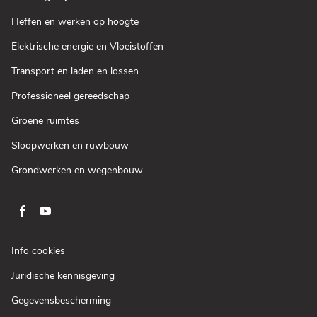
(Open
Heffen en werken op hoogte
in
een
(Open
Elektrische energie en Vloeistoffen
nieuw
in
venster)
een
(Open
Transport en laden en lossen
nieuw
in
venster)
een
(Open
Professioneel gereedschap
nieuw
in
venster)
een
(Open
Groene ruimtes
nieuw
in
venster)
een
(Open
Sloopwerken en ruwbouw
nieuw
in
venster)
een
(Open
Grondwerken en wegenbouw
nieuw
in
venster)
een
nieuw
venster)
Ga
Ga
naar
naar
pagina
pagina
(Open
Info cookies
facebook
youtube
in
(Open
Juridische kennisgeving
een
van
van
in
nieuw
Loxam
Loxam
(Open
Gegevensbescherming
een
venster)
in
nieuw