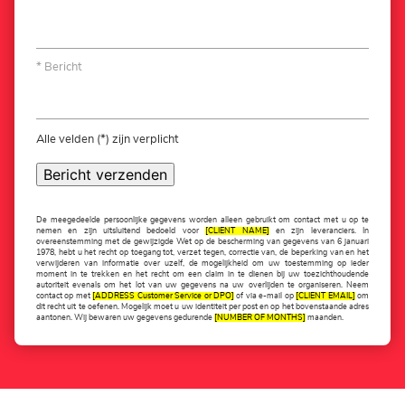
Bericht
Alle velden (*) zijn verplicht
Bericht verzenden
De meegedeelde persoonlijke gegevens worden alleen gebruikt om contact met u op te
nemen en zijn uitsluitend bedoeld voor
[CLIENT NAME]
en zijn leveranciers. In
overeenstemming met de gewijzigde Wet op de bescherming van gegevens van 6 januari
1978, hebt u het recht op toegang tot, verzet tegen, correctie van, de beperking van en het
verwijderen van informatie over uzelf, de mogelijkheid om uw toestemming op ieder
moment in te trekken en het recht om een claim in te dienen bij uw toezichthoudende
autoriteit evenals om het lot van uw gegevens na uw overlijden te organiseren. Neem
contact op met
[ADDRESS Customer Service or DPO]
of via e-mail op
[CLIENT EMAIL]
om
dit recht uit te oefenen. Mogelijk moet u uw identiteit per post en op het bovenstaande adres
aantonen. Wij bewaren uw gegevens gedurende
[NUMBER OF MONTHS]
maanden.