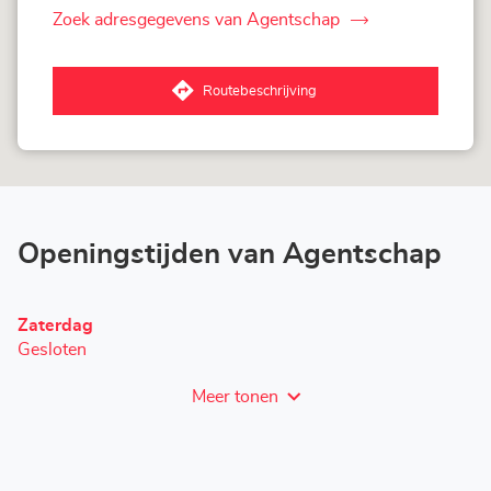
Zoek adresgegevens van Agentschap
van
Loxam
Genève
Routebeschrijving
naar
Agentschap
Loxam
Genève
Openingstijden van Agentschap
Openingstijden
Zaterdag
vandaag
Gesloten
Meer tonen
en
openingstijden
van
Loxam
Genève