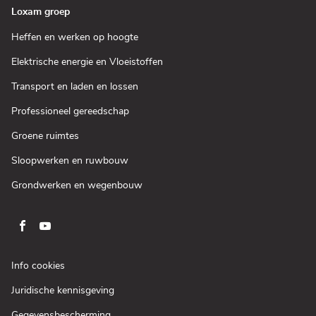
Loxam groep
(Open
Heffen en werken op hoogte
in
een
(Open
Elektrische energie en Vloeistoffen
nieuw
in
venster)
een
(Open
Transport en laden en lossen
nieuw
in
venster)
een
(Open
Professioneel gereedschap
nieuw
in
venster)
een
(Open
Groene ruimtes
nieuw
in
venster)
een
(Open
Sloopwerken en ruwbouw
nieuw
in
venster)
een
(Open
Grondwerken en wegenbouw
nieuw
in
venster)
een
nieuw
venster)
Ga
Ga
naar
naar
pagina
pagina
(Open
Info cookies
facebook
youtube
in
(Open
Juridische kennisgeving
een
van
van
in
nieuw
Loxam
Loxam
(Open
Gegevensbescherming