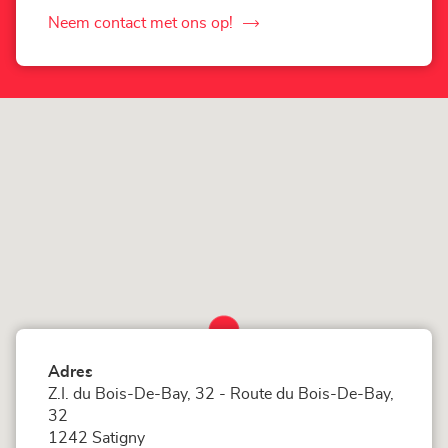
Loxam
Genève
Neem contact met ons op!
de
Agentschap
Loxam
Genève
Adres
Z.I. du Bois-De-Bay, 32 - Route du Bois-De-Bay,
32
1242 Satigny