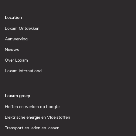
Location
(Open
Loxam Ontdekken
in
een
(Open
Aanwerving
nieuw
in
venster)
een
(Open
Nieuws
nieuw
in
venster)
een
(Open
Over Loxam
nieuw
in
venster)
een
(Open
Loxam international
nieuw
in
venster)
een
nieuw
venster)
Loxam groep
(Open
Heffen en werken op hoogte
in
een
(Open
Elektrische energie en Vloeistoffen
nieuw
in
venster)
een
(Open
Transport en laden en lossen
nieuw
in