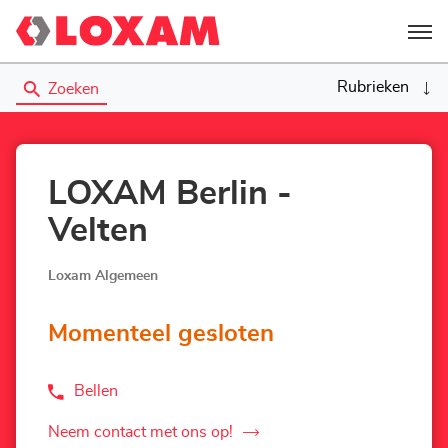
Menu
Rubrieken
Zoeken
LOXAM Berlin -
Velten
Loxam Algemeen
Momenteel gesloten
Bellen
de
Agentschap
LOXAM
Neem contact met ons op!
de
Berlin