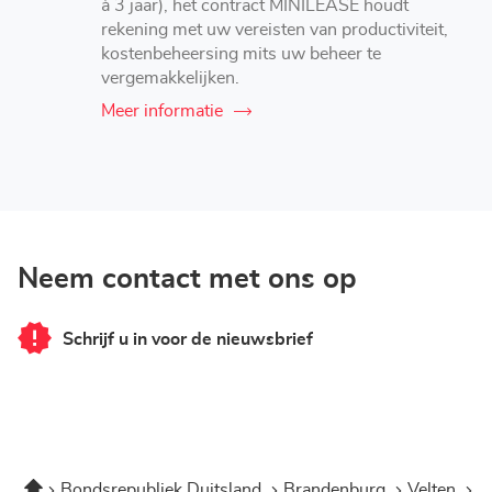
à 3 jaar), het contract MINILEASE houdt
rekening met uw vereisten van productiviteit,
kostenbeheersing mits uw beheer te
vergemakkelijken.
Meer informatie
Neem contact met ons op
Schrijf u in voor de nieuwsbrief
van
LOXAM
Berlin
-
Velten
Home
Bondsrepubliek Duitsland
Brandenburg
Velten
L