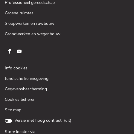
venster)
een
(Open
Professioneel gereedschap
nieuw
in
venster)
een
(Open
Groene ruimtes
nieuw
in
venster)
een
(Open
Sloopwerken en ruwbouw
nieuw
in
venster)
een
(Open
Grondwerken en wegenbouw
nieuw
in
venster)
een
nieuw
venster)
Ga
Ga
naar
naar
pagina
pagina
(Open
Info cookies
facebook
youtube
in
(Open
Juridische kennisgeving
een
van
van
in
nieuw
Loxam
Loxam
(Open
Gegevensbescherming
een
venster)
in
nieuw
Cookies beheren
een
venster)
nieuw
Site map
venster)
Versie met hoog contrast (
uit
)
Store locator via