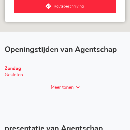
-
Routebeschrijving
Velten
naar
Agentschap
LOXAM
Berlin
-
Velten
Openingstijden van Agentschap
Openingstijden
Zondag
vandaag
Gesloten
Meer tonen
en
openingstijden
van
LOXAM
Berlin
-
Velten
presentatie van Agentschap