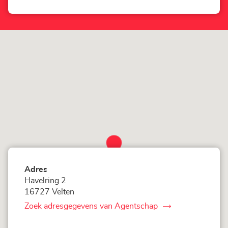
-
Agentschap
Velten
LOXAM
Berlin
-
Velten
Adres
Havelring 2
16727 Velten
Zoek adresgegevens van Agentschap
van
LOXAM
Berlin