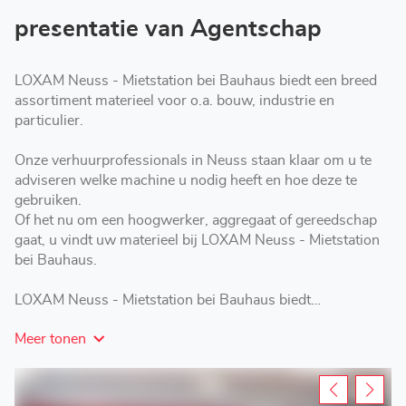
bei
Bauhaus
presentatie van Agentschap
LOXAM Neuss - Mietstation bei Bauhaus biedt een breed
assortiment materieel voor o.a. bouw, industrie en
particulier.
Onze verhuurprofessionals in Neuss staan klaar om u te
adviseren welke machine u nodig heeft en hoe deze te
gebruiken.
Of het nu om een hoogwerker, aggregaat of gereedschap
gaat, u vindt uw materieel bij LOXAM Neuss - Mietstation
bei Bauhaus.
LOXAM Neuss - Mietstation bei Bauhaus biedt
verhuuroplossingen op maat: korte, middellange of lange
Meer tonen
termijn.
Kom langs bij LOXAM in Neuss voor het huren van
hoogwerkers, aggregaten, materieel en gereedschap.