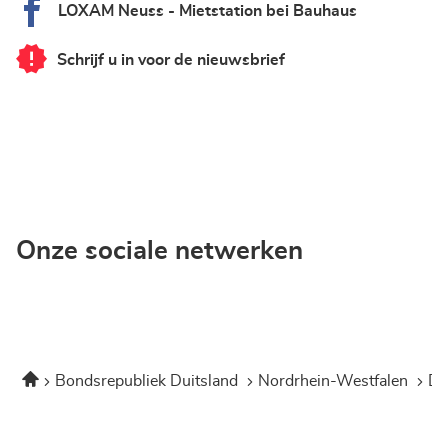
LOXAM Neuss - Mietstation bei Bauhaus
Schrijf u in voor de nieuwsbrief
van
LOXAM
Neuss
-
Mietstation
bei
Bauhaus
Onze sociale netwerken
Home
Bondsrepubliek Duitsland
Nordrhein-Westfalen
Dü