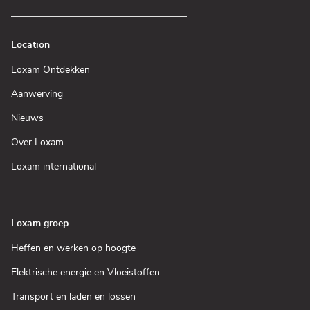
Location
(Open
Loxam Ontdekken
in
een
(Open
Aanwerving
nieuw
in
venster)
een
(Open
Nieuws
nieuw
in
venster)
een
(Open
Over Loxam
nieuw
in
venster)
een
(Open
Loxam international
nieuw
in
venster)
een
nieuw
venster)
Loxam groep
(Open
Heffen en werken op hoogte
in
een
(Open
Elektrische energie en Vloeistoffen
nieuw
in
venster)
een
(Open
Transport en laden en lossen
nieuw
in