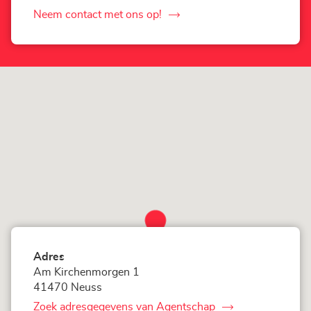
Agentschap
LOXAM
Neem contact met ons op!
de
Neuss
-
Agentschap
Mietstation
LOXAM
bei
Neuss
Bauhaus
-
Mietstation
bei
Bauhaus
Adres
Am Kirchenmorgen 1
41470 Neuss
Zoek adresgegevens van Agentschap