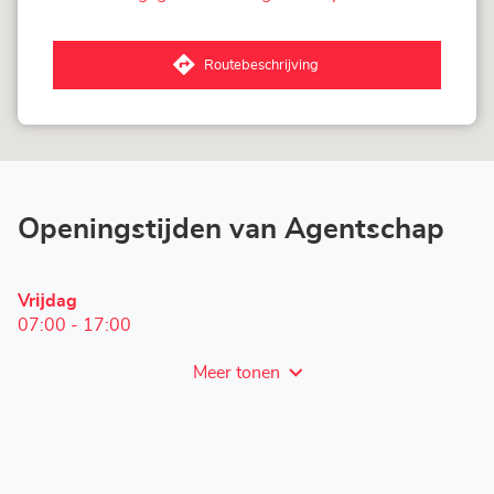
van
LOXAM
Neuss
-
Routebeschrijving
Mietstation
naar
bei
Agentschap
Bauhaus
LOXAM
Neuss
-
Mietstation
bei
Bauhaus
Openingstijden van Agentschap
Openingstijden
Vrĳdag
vandaag
07:00
-
17:00
Meer tonen
en
openingstijden
van
LOXAM
Neuss
-
Mietstation