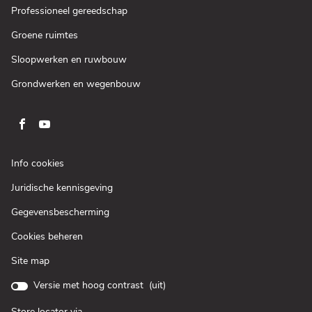
venster)
een
(Open
Professioneel gereedschap
nieuw
in
venster)
een
(Open
Groene ruimtes
nieuw
in
venster)
een
(Open
Sloopwerken en ruwbouw
nieuw
in
venster)
een
(Open
Grondwerken en wegenbouw
nieuw
in
venster)
een
nieuw
venster)
Ga
Ga
naar
naar
pagina
pagina
(Open
Info cookies
facebook
youtube
in
(Open
Juridische kennisgeving
een
van
van
in
nieuw
Loxam
Loxam
(Open
Gegevensbescherming
een
venster)
in
nieuw
Cookies beheren
een
venster)
nieuw
Site map
venster)
Versie met hoog contrast (
uit
)
Store locator via